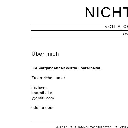
NICH
VON MIC
Ho
Über mich
Die Vergangenheit wurde überarbeitet.
Zu erreichen unter
michael.
baernthaler
@gmail.com
oder anders.
© 2026
¶
THANKS,
WORDPRESS
.
¶
VER