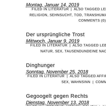
Montag, Januar 14, 2019
FILED IN
LITERATUR
|
ALSO TAGGED
LE
RELIGION
,
SEHNSUCHT
,
TOD
,
TRANSHUM
COMMENTS (0)
Der ursprüngliche Trost
Mittwoch, Januar 9, 2019
FILED IN
LITERATUR
|
ALSO TAGGED
LE
NATUR
,
SEX
,
TAUSENDUNDEINE NA
Dinghunger
Sonntag, November 25, 2018
FILED IN
LITERATUR
|
ALSO TAGGED
AFFI
SEX
,
WAHNSINN
|
COMM
Gegoogelt gegen Rechts
Dienstag, November 13, 2018