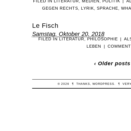
FILED IN
LITERATUR
,
MEDIEN
,
POLITIK
|
A
GEGEN RECHTS
,
LYRIK
,
SPRACHE
,
WHA
Le Fisch
Samstag, Oktober 20, 2018
FILED IN
LITERATUR
,
PHILOSOPHIE
|
AL
LEBEN
|
COMMENTS
‹ Older posts
© 2026
¶
THANKS,
WORDPRESS
.
¶
VER