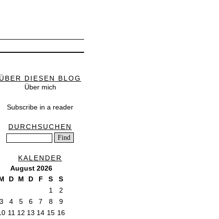
ÜBER DIESEN BLOG
Über mich
Subscribe in a reader
DURCHSUCHEN
KALENDER
August 2026
M
D
M
D
F
S
S
1
2
3
4
5
6
7
8
9
10
11
12
13
14
15
16