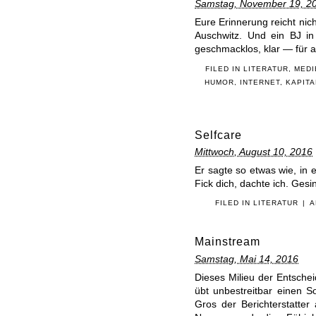
Samstag, November 19, 2
Eure Erinnerung reicht nic
Auschwitz. Und ein BJ in
geschmacklos, klar — für a
FILED IN
LITERATUR
,
MEDI
HUMOR
,
INTERNET
,
KAPITA
Selfcare
Mittwoch, August 10, 2016
Er sagte so etwas wie, in e
Fick dich, dachte ich. Ges
FILED IN
LITERATUR
|
A
Mainstream
Samstag, Mai 14, 2016
Dieses Milieu der Entscheid
übt unbestreitbar einen S
Gros der Berichterstatte