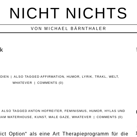
NICHT NICHTS
VON MICHAEL BÄRNTHALER
ik
DIEN
|
ALSO TAGGED
AFFIRMATION
,
HUMOR
,
LYRIK
,
TRAKL
,
WELT
,
WHATEVER
|
COMMENTS (0)
ALSO TAGGED
ANTON HOFREITER
,
FEMINISMUS
,
HUMOR
,
HYLAS UND
LIAM WATERHOUSE
,
KUNST
,
MALE GAZE
,
WHATEVER
|
COMMENTS (0)
ct Option“ als eine Art Therapieprogramm für die