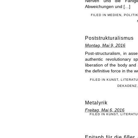
Nerven und die Fähigke
Abweichungen und […]
FILED IN
MEDIEN
,
POLITI
Poststrukturalismus
Montag, Mai 9, 2016
Post-structuralism, in asse
authentic revolutionary 
liberation of the body an
the definitive force in the 
FILED IN
KUNST
,
LITERAT
DEKADENZ
Metalyrik
Freitag, Mai 6, 2016
FILED IN
KUNST
,
LITERATU
Epitaph für die 68er,