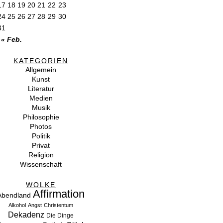
17
18
19
20
21
22
23
24
25
26
27
28
29
30
31
« Feb.
KATEGORIEN
Allgemein
Kunst
Literatur
Medien
Musik
Philosophie
Photos
Politik
Privat
Religion
Wissenschaft
WOLKE
Affirmation
Abendland
Alkohol
Angst
Christentum
Dekadenz
Die Dinge