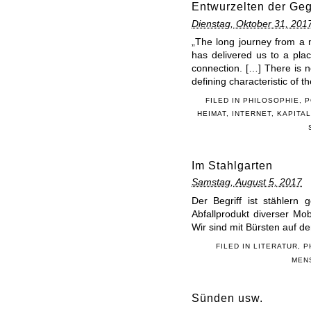
Entwurzelten der Ge
Dienstag, Oktober 31, 201
„The long journey from a 
has delivered us to a pla
connection. […] There is n
defining characteristic of t
FILED IN
PHILOSOPHIE
,
P
HEIMAT
,
INTERNET
,
KAPITA
Im Stahlgarten
Samstag, August 5, 2017
Der Begriff ist stählern
Abfallprodukt diverser Mo
Wir sind mit Bürsten auf de
FILED IN
LITERATUR
,
P
MEN
Sünden usw.