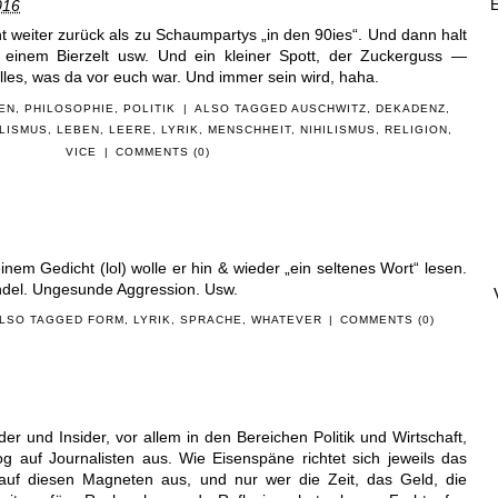
016
ht weiter zurück als zu Schaumpartys „in den 90ies“. Und dann halt
 einem Bierzelt usw. Und ein kleiner Spott, der Zuckerguss —
lles, was da vor euch war. Und immer sein wird, haha.
EN
,
PHILOSOPHIE
,
POLITIK
|
ALSO TAGGED
AUSCHWITZ
,
DEKADENZ
,
LISMUS
,
LEBEN
,
LEERE
,
LYRIK
,
MENSCHHEIT
,
NIHILISMUS
,
RELIGION
,
VICE
|
COMMENTS (0)
inem Gedicht (lol) wolle er hin & wieder „ein seltenes Wort“ lesen.
indel. Ungesunde Aggression. Usw.
LSO TAGGED
FORM
,
LYRIK
,
SPRACHE
,
WHATEVER
|
COMMENTS (0)
er und Insider, vor allem in den Bereichen Politik und Wirtschaft,
og auf Journalisten aus. Wie Eisenspäne richtet sich jeweils das
r auf diesen Magneten aus, und nur wer die Zeit, das Geld, die