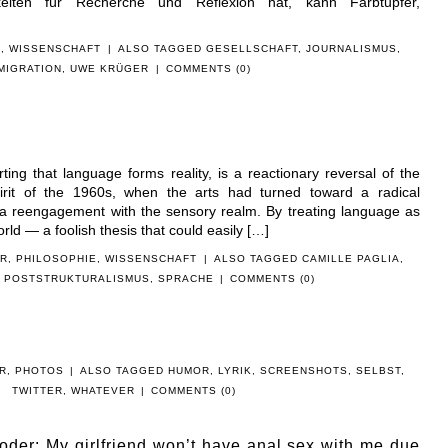
iten für Recherche und Reflexion hat, kann Farbtupfer,
K
,
WISSENSCHAFT
|
ALSO TAGGED
GESELLSCHAFT
,
JOURNALISMUS
,
MIGRATION
,
UWE KRÜGER
|
COMMENTS (0)
rting that language forms reality, is a reactionary reversal of the
spirit of the 1960s, when the arts had turned toward a radical
d a reengagement with the sensory realm. By treating language as
world — a foolish thesis that could easily […]
UR
,
PHILOSOPHIE
,
WISSENSCHAFT
|
ALSO TAGGED
CAMILLE PAGLIA
,
,
POSTSTRUKTURALISMUS
,
SPRACHE
|
COMMENTS (0)
R
,
PHOTOS
|
ALSO TAGGED
HUMOR
,
LYRIK
,
SCREENSHOTS
,
SELBST
,
TWITTER
,
WHATEVER
|
COMMENTS (0)
 oder: My girlfriend won’t have anal sex with me due