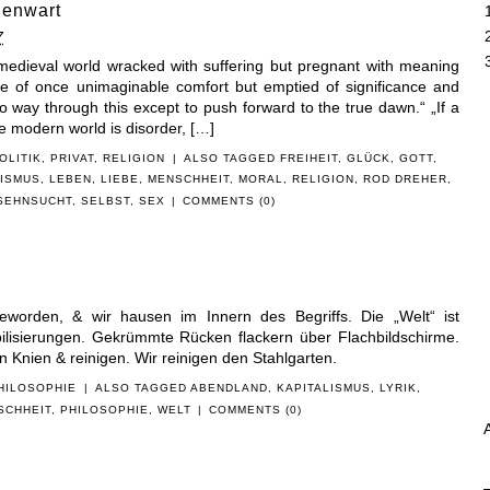
genwart
7
medieval world wracked with suffering but pregnant with meaning
ce of once unimaginable comfort but emptied of significance and
o way through this except to push forward to the true dawn.“ „If a
he modern world is disorder, […]
OLITIK
,
PRIVAT
,
RELIGION
|
ALSO TAGGED
FREIHEIT
,
GLÜCK
,
GOTT
,
LISMUS
,
LEBEN
,
LIEBE
,
MENSCHHEIT
,
MORAL
,
RELIGION
,
ROD DREHER
,
SEHNSUCHT
,
SELBST
,
SEX
|
COMMENTS (0)
 geworden, & wir hausen im Innern des Begriffs. Die „Welt“ ist
bilisierungen. Gekrümmte Rücken flackern über Flachbildschirme.
n Knien & reinigen. Wir reinigen den Stahlgarten.
HILOSOPHIE
|
ALSO TAGGED
ABENDLAND
,
KAPITALISMUS
,
LYRIK
,
SCHHEIT
,
PHILOSOPHIE
,
WELT
|
COMMENTS (0)