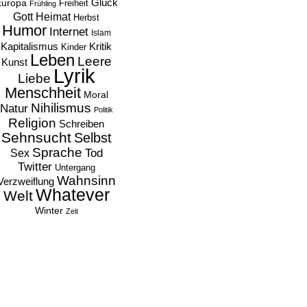
Europa
Glück
Freiheit
Frühling
Heimat
Gott
Herbst
Humor
Internet
Islam
Kapitalismus
Kritik
Kinder
Leben
Leere
Kunst
Lyrik
Liebe
Menschheit
Moral
Nihilismus
Natur
Politik
Religion
Schreiben
Sehnsucht
Selbst
Sprache
Tod
Sex
Twitter
Untergang
Wahnsinn
Verzweiflung
Whatever
Welt
Winter
Zeit