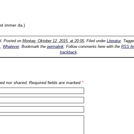
 ist immer da.)
l
. Posted on
Montag, Oktober 12, 2015, at 20:05
. Filed under
Literatur
. Tagg
t
,
Whatever
. Bookmark the
permalink
. Follow comments here with the
RSS fe
trackback
.
ed nor shared. Required fields are marked
*