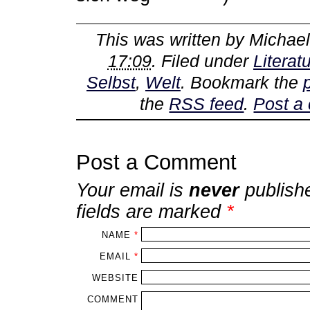
This was written by
Michae
17:09
. Filed under
Literatu
Selbst
,
Welt
. Bookmark the
the
RSS feed
.
Post a
Post a Comment
Your email is
never
publish
fields are marked
*
NAME
*
EMAIL
*
WEBSITE
COMMENT