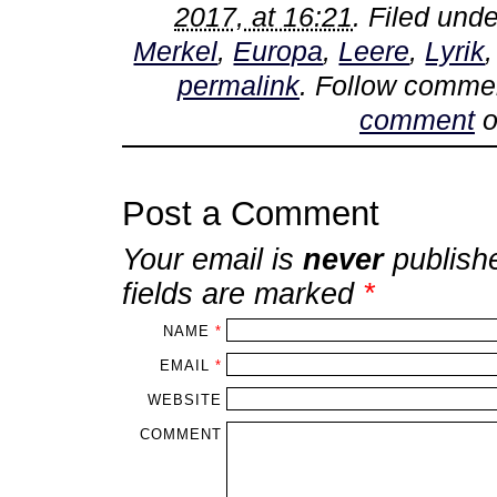
2017, at 16:21
. Filed und
Merkel
,
Europa
,
Leere
,
Lyrik
permalink
. Follow comme
comment
o
Post a Comment
Your email is
never
publish
fields are marked
*
NAME
*
EMAIL
*
WEBSITE
COMMENT