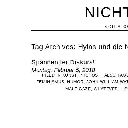
NICH
VON MIC
Tag Archives:
Hylas und die
Spannender Diskurs!
Montag, Februar 5, 2018
FILED IN
KUNST
,
PHOTOS
|
ALSO TAG
FEMINISMUS
,
HUMOR
,
JOHN WILLIAM W
MALE GAZE
,
WHATEVER
|
C