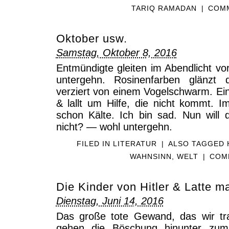
TARIQ RAMADAN
|
COMM
Oktober usw.
Samstag, Oktober 8, 2016
Entmündigte gleiten im Abendlicht vo
untergehn. Rosinenfarben glänzt d
verziert von einem Vogelschwarm. Ein 
& lallt um Hilfe, die nicht kommt. 
schon Kälte. Ich bin sad. Nun wil
nicht? — wohl untergehn.
FILED IN
LITERATUR
|
ALSO TAGGED
WAHNSINN
,
WELT
|
COM
Die Kinder von Hitler & Latte m
Dienstag, Juni 14, 2016
Das große tote Gewand, das wir trag
gehen die Böschung hinunter zum 