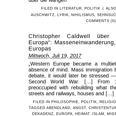
FILED IN
LITERATUR
,
POLITIK
|
ALS
AUSCHWITZ
,
LYRIK
,
NIHILISMUS
,
SEHNSUC
COMMENTS (0)
Christopher Caldwell über 
Europa“: Masseneinwanderung,
Europas
Mittwoch, Juli 19, 2017
„Western Europe became a multieth
absence of mind. Mass immigration be
debate, it would later be stressed —
Second World War. […] From 
preoccupied with rebuilding what 
streets and railways, houses and […]
FILED IN
PHILOSOPHIE
,
POLITIK
,
RELIGI
TAGGED
ABENDLAND
,
ANGST
,
CHRISTENTU
DEKADENZ
,
EUROPA
,
HEIMAT
,
ISLAM
,
MIG