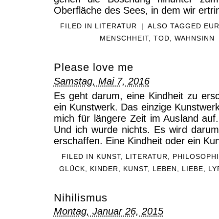
Oberfläche des Sees, in dem wir ertri
FILED IN
LITERATUR
|
ALSO TAGGED
EU
MENSCHHEIT
,
TOD
,
WAHNSINN
Please love me
Samstag, Mai 7, 2016
Es geht darum, eine Kindheit zu ersc
ein Kunstwerk. Das einzige Kunstwerk, 
mich für längere Zeit im Ausland auf
Und ich wurde nichts. Es wird darum
erschaffen. Eine Kindheit oder ein Ku
FILED IN
KUNST
,
LITERATUR
,
PHILOSOPH
GLÜCK
,
KINDER
,
KUNST
,
LEBEN
,
LIEBE
,
LY
Nihilismus
Montag, Januar 26, 2015