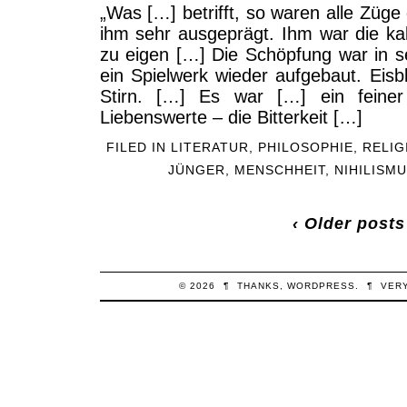
„Was […] betrifft, so waren alle Züge
ihm sehr ausgeprägt. Ihm war die kalt
zu eigen […] Die Schöpfung war in se
ein Spielwerk wieder aufgebaut. Eisb
Stirn. […] Es war […] ein fein
Liebenswerte – die Bitterkeit […]
FILED IN
LITERATUR
,
PHILOSOPHIE
,
RELIG
JÜNGER
,
MENSCHHEIT
,
NIHILISM
‹ Older posts
© 2026
¶
THANKS,
WORDPRESS
.
¶
VER