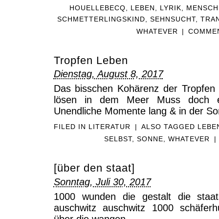
HOUELLEBECQ
,
LEBEN
,
LYRIK
,
MENSCH
SCHMETTERLINGSKIND
,
SEHNSUCHT
,
TRA
WHATEVER
|
COMMEN
Tropfen Leben
Dienstag, August 8, 2017
Das bisschen Kohärenz der Tropfen 
lösen in dem Meer Muss doch er
Unendliche Momente lang & in der S
FILED IN
LITERATUR
|
ALSO TAGGED
LEBE
SELBST
,
SONNE
,
WHATEVER
|
[über den staat]
Sonntag, Juli 30, 2017
1000 wunden die gestalt die staa
auschwitz auschwitz 1000 schäferh
über die wangen