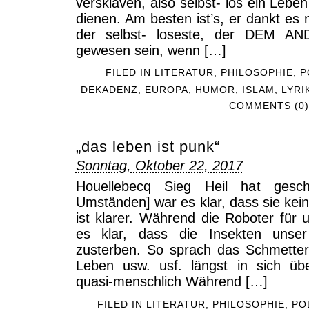
versklaven, also selbst- los ein L
dienen. Am besten ist’s, er dankt es n
der selbst- loseste, der DEM ANDE
gewesen sein, wenn […]
FILED IN
LITERATUR
,
PHILOSOPHIE
,
P
DEKADENZ
,
EUROPA
,
HUMOR
,
ISLAM
,
LYRI
COMMENTS (0)
„das leben ist punk“
Sonntag, Oktober 22, 2017
Houellebecq Sieg Heil hat gesch
Umständen] war es klar, dass sie kei
ist klarer. Während die Roboter für
es klar, dass die Insekten unser 
zusterben. So sprach das Schmetterl
Leben usw. usf. längst in sich üb
quasi-menschlich Während […]
FILED IN
LITERATUR
,
PHILOSOPHIE
,
PO