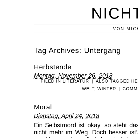
NICH
VON MIC
Tag Archives:
Untergang
Herbstende
Montag, November 26, 2018
FILED IN
LITERATUR
|
ALSO TAGGED
HE
WELT
,
WINTER
|
COMME
Moral
Dienstag, April 24, 2018
Ein Selbstmord ist okay, so steht
nicht mehr im Weg. Doch besser ist’s