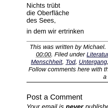
Nichts trübt
die Oberfläche
des Sees,
in dem wir ertrinken
This was written by
Michael
.
00:00
. Filed under
Literatu
Menschheit
,
Tod
,
Untergang
Follow comments here with 
Post a Comment
Your email is
never
publish