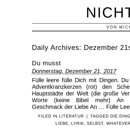
NICH
VON MIC
Daily Archives:
Dezember 21s
Du musst
Donnerstag, Dezember 21, 2017
Fülle leere fülle Dich mit Dingen. D
Adventkranzkerzen (rot) den Sch
Hauptstädte der Welt (die große Verw
Worte (keine Bibel mehr) An 
Geschmack der Liebe An … Fülle Leer
FILED IN
LITERATUR
|
TAGGED
DIE DIN
LIEBE
,
LYRIK
,
SELBST
,
WHATEVE